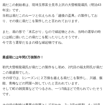
扇だこの創始者は、現埼玉県富士見市上沢の大曽根龍蔵氏（明治43
年没）です。
当初は扇だこのルーツと伝えられる「越後の盃凧」の製作してお
り、その後に扇だこを製作したと言われております。
また、扇の形で「末広がり」なので縁起物とされ、当時の選挙の時
には紙に描いたこの扇だこを配ったりしたそうです。
今で言う選挙だるまの様な縁起物ですね。
最盛期には年間2万個製作！
初代大曽根龍蔵氏が扇だこの製作をし初め、2代目の福太郎氏が扇だ
この最盛期でした。
その頃では、1シーズンに２万個を越える扇だこを製作し、川越、飯
能、青梅などの問屋へ卸していたと言われています。
そして町の雑貨屋などでつるされ、一つ7銭ほどで売られていたそう
です。
その頃の制作は農業の副業として行われ、2～3月が竹割、4～10月