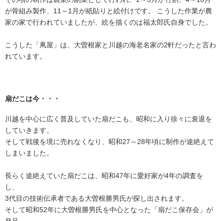
が骨組み製作、11～1月が紙貼りと絵付けです。 こうした作業が農
家の家で行われていましたが、絵を描くのは福太郎氏自身でした。
こうした「凧屋」は、大曽根家と川越の海老名家の2軒だったと言わ
れています。
扇だこは今・・・
川越を中心に広く普及していた扇だこも、昭和に入り徐々に衰退を
していきます。
そして戦後を境に売れなくなり、昭和27～28年頃に制作が途絶えて
しまいました。
長らく途絶えていた扇だこは、昭和47年に愛好家が4年の調査を
し、
3代目の技術伝承者である大曽根勝男氏が探し出されます。
そして昭和52年に大曽根勝男氏を中心となった「扇だこ保存会」が