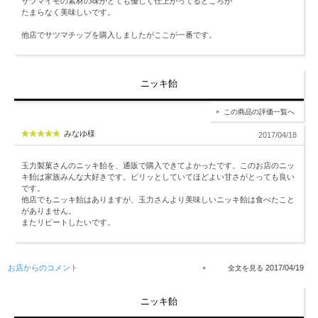
サツマイモの素材の味がとても優しく仕上がってるところが
たまらなく美味しいです。
他店でサツマチップを購入しましたがここが一番です。
ニッキ飴
この商品の評価一覧へ
みなゆ様
2017/04/18
玉力製菓さんのニッキ飴を、通販で購入できてよかったです。このお店のニッ
キ飴は家族みんな大好きです。ピリッとしていてほどよい甘さがとっても良い
です。
他店でもニッキ飴はありますが、玉力さんより美味しいニッキ飴は食べたこと
がありません。
またリピートしたいです。
お店からのコメント
2017/04/19
ニッキ飴