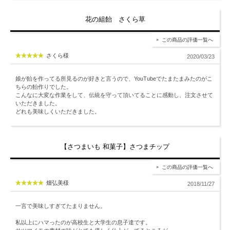
花の組飴 さくら草
この商品の評価一覧へ
さくら様
2020/03/23
娘が飴を作ってる所見るのが好きと言うので、YouTubeでたまたまみたのがこ
ちらの飴作りでした。
こんなに大変な作業をして、伝統を守って頂いてることに感動し、注文させて
いただきました。
どれも美味しくいただきました。
【さつまいも 和菓子】さつまチップ
この商品の評価一覧へ
畑弘美様
2018/11/27
一言で美味しすぎてたまりません。
私以上にハマったのが高校生と大学生の息子達です。