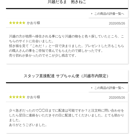
川越だるま 抱きねこ
この商品の評価一覧へ
かおり様
2020/05/26
川越の方が他県へ移住される事になり川越の物をと色々探していたところ、こ
ちらのサイトに出会いました。
招き猫を見て『これだ！』と一目で決まりました。プレゼントした方もこちら
の職人さんの事をご存知で喜んでもらえたので嬉しかったです。
売り切れが多かったのでそこが少し残念です。
スタッフ直接配達 サブちゃん便（川越市内限定）
この商品の評価一覧へ
かおり様
2020/05/26
少々急ぎだったので◯◯日までに配達は可能ですか？と注文時に問い合わせを
したら翌日に連絡をいただきその日に配達してくださいました。とても助かり
ました。
ありがとうございました。