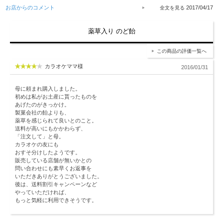
お店からのコメント
2017/04/17
薬草入り のど飴
この商品の評価一覧へ
カラオケママ様
2016/01/31
母に頼まれ購入しました。
初めは私がお土産に貰ったものを
あげたのがきっかけ。
製菓会社の飴よりも、
薬草を感じられて良いとのこと。
送料が高いにもかかわらず、
「注文して」と母。
カラオケの友にも
おすそ分けしたようです。
販売している店舗が無いかとの
問い合わせにも素早くお返事を
いただきありがとうございました。
後は、送料割引キャンペーンなど
やっていただければ、
もっと気軽に利用できそうです。