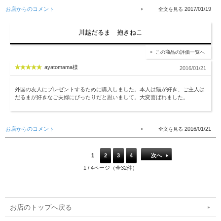
お店からのコメント
2017/01/19
川越だるま 抱きねこ
この商品の評価一覧へ
ayatomama様
2016/01/21
外国の友人にプレゼントするために購入しました。本人は猫が好き、ご主人は
だるまが好きなご夫婦にぴったりだと思いまして。大変喜ばれました。
お店からのコメント
2016/01/21
1
2
3
4
次へ
1 / 4ページ（全32件）
お店のトップへ戻る