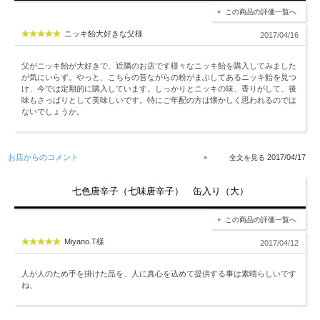
この商品の評価一覧へ
ニッキ飴大好きな父様
2017/04/16
父がニッキ飴が大好きで、近隣のお店です様々なニッキ飴を購入してみました
が気にいらず。やっと、こちらの昔ながらの粉がまぶしてあるニッキ飴を見つ
け、今では定期的に購入しています。しっかりとニッキの味、香りがして、後
味もさっぱりとして美味しいです。特にご年配の方は懐かしく思われるのでは
ないでしょうか。
お店からのコメント
2017/04/17
七色唐辛子（七味唐辛子） 缶入り（大）
この商品の評価一覧へ
Miyano.T様
2017/04/12
人が人のため手を掛けた品を、人に真心を込めて提供する事は素晴らしいです
ね、