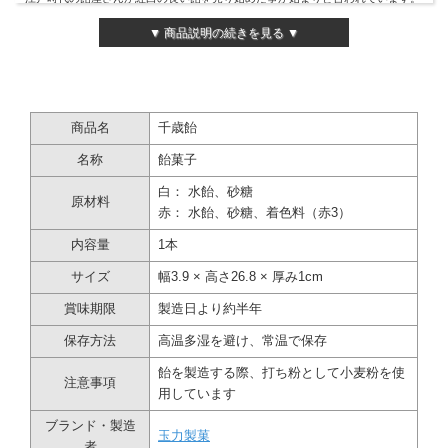
菓子屋横丁「玉力製菓」さんの手づくり千歳飴です。
▼ 商品説明の続きを見る ▼
紅白、2種類あります。
千歳飴の販売時期について
商品名
千歳飴
千歳飴の販売は、例年10月～11月の一定時期にのみ製造をしております。
名称
飴菓子
白： 水飴、砂糖
原材料
ご注文数が多い場合について
赤： 水飴、砂糖、着色料（赤3）
1本1本手作りの為、数量が多い場合ご発送までにお時間を頂戴しております。
内容量
1本
ご注文の際、備考欄にお届け日や時期のご希望をご記載いただければ幸いです。
製造状況等でご希望に添えない場合もございますので、その際は改めてご連絡を
サイズ
幅3.9 × 高さ26.8 × 厚み1cm
差し上げます。
賞味期限
製造日より約半年
保存方法
高温多湿を避け、常温で保存
創業約100年の老舗飴屋「玉力製菓」
飴を製造する際、打ち粉として小麦粉を使
小江戸川越の菓子屋横丁に店を構える、手づくり飴の老舗「玉力製菓」。
注意事項
手づくりと素材にこだわり、手間ひまかけてつくられた飴は、飴づくりの技術と
用しています
菓子屋横丁の伝統を守る味です。
ブランド・製造
玉力製菓
者