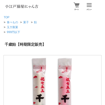
TOP
>
食べもの
>
菓子
>
飴
>
玉力製菓
>
999円以下
千歳飴【時期限定販売】