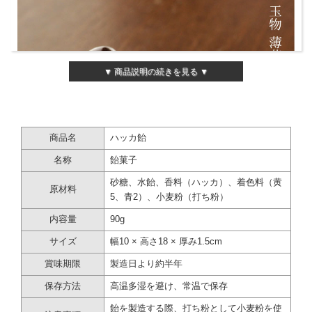
▼ 商品説明の続きを見る ▼
商品名
ハッカ飴
名称
飴菓子
砂糖、水飴、香料（ハッカ）、着色料（黄
原材料
5、青2）、小麦粉（打ち粉）
内容量
90g
サイズ
幅10 × 高さ18 × 厚み1.5cm
賞味期限
製造日より約半年
保存方法
高温多湿を避け、常温で保存
飴を製造する際、打ち粉として小麦粉を使
老舗飴屋がつくるハッカ飴