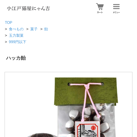
TOP
>
食べもの
>
菓子
>
飴
>
玉力製菓
>
999円以下
ハッカ飴