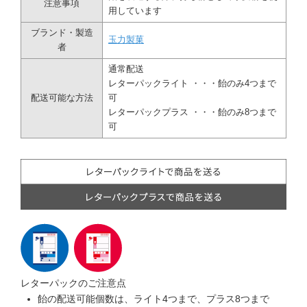
注意事項
用しています
昔ながらのハッカ飴は、飽きのこない爽やかな一粒です。
一つ一つ手間をかけて手作りしている玉力製菓ハッカ飴は、艶もあり見た目も美
ブランド・製造
玉力製菓
しく飴です。
者
丸い形が特徴のハッカ飴は「玉物」と呼ばれ、鉄砲玉、玉飴ともいわれます。
通常配送
菓子屋横丁でつくられる代表的な飴の一つです。
レターパックライト ・・・飴のみ4つまで
配送可能な方法
可
レターパックプラス ・・・飴のみ8つまで
可
創業約100年の老舗飴屋「玉力製菓」
小江戸川越の菓子屋横丁に店を構える、手づくり飴の老舗「玉力製菓」。
手づくりと素材にこだわり、手間ひまかけてつくられた飴は、飴づくりの技術と
菓子屋横丁の伝統を守る味です。
レターパックのご注意点
飴の配送可能個数は、ライト4つまで、プラス8つまで