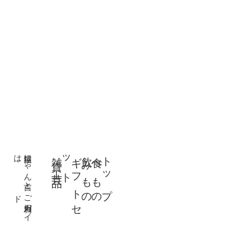
は
猫屋に
ゃ
ん
吉と
雑貨・工芸品
ト
ギ
フ
ト
セ
ッ
飲みもの
食べもの
トップ
ド
ご
利用ガ
イ