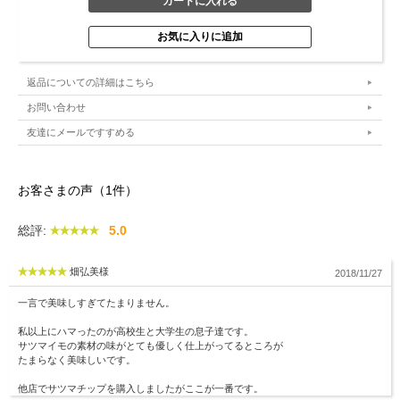
さつまいもの町として知られる小江戸川越は、
古くからさつまいもを使った和菓子が多く作られています。
「いもせんべい」をはじめとした川越のさつまいも和菓子。
その中で、手軽さが人気の「さつまチップ」です。
返品についての詳細はこちら
さつまチップは、さつまいもをチップ状に薄くスライスした和菓子。
お問い合わせ
パリッとした食感と、あっさりした甘味が後を引きます。
友達にメールですすめる
気軽につまめるのでおやつにぴったしです。
お客さまの声（1件）
創業110年の老舗
総評:
5.0
いもせんべいをはじめとした 和菓子を製造する東洋堂は、
さつまいも和菓子一筋110年の老舗です。
畑弘美様
2018/11/27
現在4代目となるご主人が、
代々続いている昔ながらの伝統菓子づくりをしつつ、
一言で美味しすぎてたまりません。
新しい味に挑戦をし続けています。
私以上にハマったのが高校生と大学生の息子達です。
サツマイモの素材の味がとても優しく仕上がってるところが
さつまチップのこだわり
たまらなく美味しいです。
さつまチップは、
他店でサツマチップを購入しましたがここが一番です。