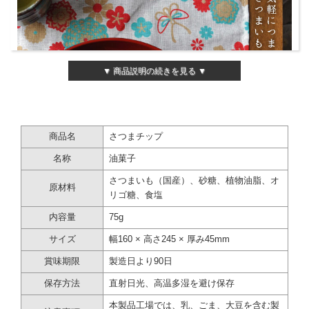
▼ 商品説明の続きを見る ▼
商品名
さつまチップ
名称
油菓子
さつまいも（国産）、砂糖、植物油脂、オ
原材料
リゴ糖、食塩
内容量
75g
サイズ
幅160 × 高さ245 × 厚み45mm
賞味期限
製造日より90日
保存方法
直射日光、高温多湿を避け保存
本製品工場では、乳、ごま、大豆を含む製