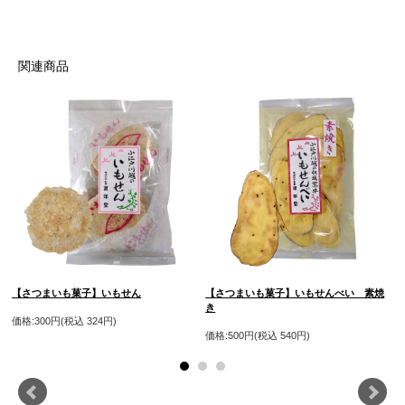
薄くスライスしたさつまいもを、
植物油で揚げ、
砂糖蜜をうすく塗って仕上げた和菓子です。
食感はパリッと、
関連商品
甘味はしつこ過ぎず、
後味にはさつまいもの旨みが口に広がります。
さつまいもは食物繊維などの栄養が多い食物です。
さつまチップは、他のさつまいも和菓子同様に、
さつまいもの素材を活かした
体に優しい和菓子です。
さらに、全て人の手でつくられる伝統の製法で
つくられています。
【さつまいも菓子】いもせん
【さつまいも菓子】いもせんべい 素焼
き
う
価格:300円(税込 324円)
価格:500円(税込 540円)