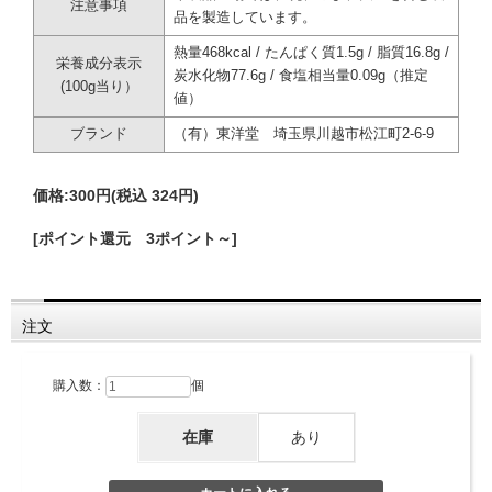
注意事項
品を製造しています。
熱量468kcal / たんぱく質1.5g / 脂質16.8g /
栄養成分表示
炭水化物77.6g / 食塩相当量0.09g（推定
(100g当り）
値）
ブランド
（有）東洋堂 埼玉県川越市松江町2-6-9
価格:
300円
(税込 324円)
[ポイント還元 3ポイント～]
注文
購入数：
個
在庫
あり
小江戸の伝統和菓子