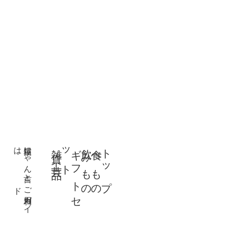
は
猫屋に
ゃ
ん
吉と
雑貨・工芸品
ト
ギ
フ
ト
セ
ッ
飲みもの
食べもの
トップ
ド
ご
利用ガ
イ