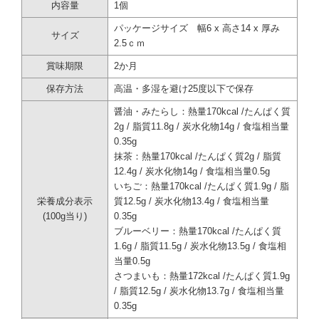
内容量
1個
地元の食材をふんだんに使用した美味しいケーキ、ドーナツ、そして焼き菓子を
取り揃えてた川越のパティスリー。
パッケージサイズ 幅6 x 高さ14 x 厚み
サイズ
2.5ｃｍ
賞味期限
2か月
保存方法
高温・多湿を避け25度以下で保存
醤油・みたらし：熱量170kcal /たんぱく質
2g / 脂質11.8g / 炭水化物14g / 食塩相当量
0.35g
抹茶：熱量170kcal /たんぱく質2g / 脂質
12.4g / 炭水化物14g / 食塩相当量0.5g
いちご：熱量170kcal /たんぱく質1.9g / 脂
栄養成分表示
質12.5g / 炭水化物13.4g / 食塩相当量
(100g当り)
0.35g
ブルーベリー：熱量170kcal /たんぱく質
1.6g / 脂質11.5g / 炭水化物13.5g / 食塩相
当量0.5g
さつまいも：熱量172kcal /たんぱく質1.9g
/ 脂質12.5g / 炭水化物13.7g / 食塩相当量
0.35g