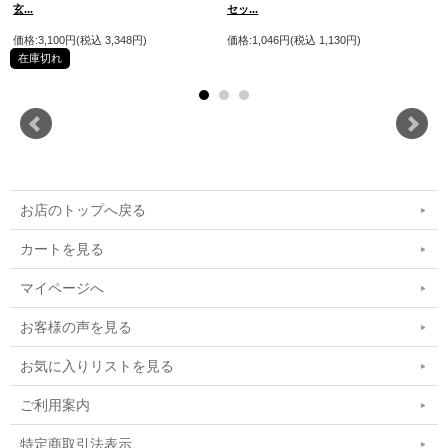
玄...
セッ...
浦
価格:3,100円(税込 3,348円)
価格:1,046円(税込 1,130円)
価
在庫切れ
お店のトップへ戻る
カートを見る
マイページへ
お客様の声を見る
お気に入りリストを見る
ご利用案内
特定商取引法表示