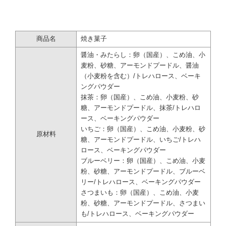
〇醤油
川越の老舗醤油屋「松本醤油」さんの醤油を使用。
ほんのり醤油香る大人の味わい
商品名
焼き菓子
〇みたらし
醤油味のドーナツに細かく砂糖をまぶすことにより、味わいはみたらし風に。
醤油・みたらし：卵（国産）、こめ油、小
もはやお団子なのか、ドーナツなのか!?
麦粉、砂糖、アーモンドプードル、醤油
〇河越抹茶味
（小麦粉を含む）/トレハロース、ベーキ
川越の抹茶を使用し、きれいな緑色のドーナツ。
ングパウダー
抹茶の深い味わいをほのかに感じる和のドーナツ
抹茶：卵（国産）、こめ油、小麦粉、砂
〇いちご
糖、アーモンドプードル、抹茶/トレハロ
狭山市の「粕谷園 」さんのいちごを使用
ース、ベーキングパウダー
ほのかに赤みがかった、おだんごドーナツのアイドル的存在
いちご：卵（国産）、こめ油、小麦粉、砂
原材料
〇ブルーベリー
糖、アーモンドプードル、いちご/トレハ
川越の利根川農園さんのブルーベリーを使用
ロース、ベーキングパウダー
ふんわりブリーベリーが香るフルーティーなドーナツ
ブルーベリー：卵（国産）、こめ油、小麦
〇さつまいも
粉、砂糖、アーモンドプードル、ブルーベ
川越の代名詞さつまいも。
リー/トレハロース、ベーキングパウダー
主張しすぎないさつまいものほんのり甘い香りが広がります
さつまいも：卵（国産）、こめ油、小麦
粉、砂糖、アーモンドプードル、さつまい
も/トレハロース、ベーキングパウダー
作り手 パティスリーシエル