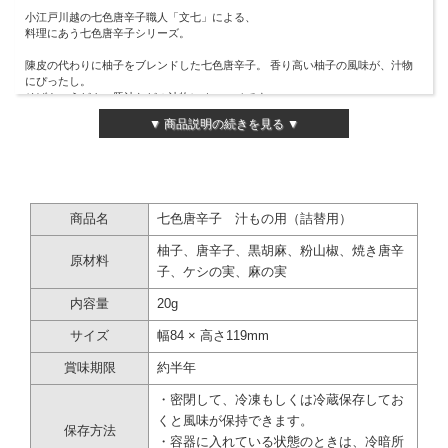
小江戸川越の七色唐辛子職人「文七」による、
料理にあう七色唐辛子シリーズ。
陳皮の代わりに柚子をブレンドした七色唐辛子。 香り高い柚子の風味が、汁物
にぴったし。
そばや、うどん、豚汁などの汁物にオススメです。
▼ 商品説明の続きを見る ▼
七色唐辛子 文七
黒胡麻、陳皮、焼き唐辛子、粉山椒、唐辛子、ケシの実、麻の実
厳選した七種類の素材でつくる七色唐辛子は、
商品名
七色唐辛子 汁もの用（詰替用）
「風味」と「辛さ」が特徴。絶妙なブレンドで、香りと辛さを兼ね備えていま
す。
柚子、唐辛子、黒胡麻、粉山椒、焼き唐辛
そして何より、七色唐辛子のゆかりある小江戸川越より七色売りの「文化」を大
原材料
切にしています。
子、ケシの実、麻の実
内容量
20g
こちらは詰替用の七色唐辛子です。
袋のまま保存はできませんので、容器に移し替えてお使いください。
サイズ
幅84 × 高さ119mm
賞味期限
約半年
・密閉して、冷凍もしくは冷蔵保存してお
くと風味が保持できます。
保存方法
・容器に入れている状態のときは、冷暗所