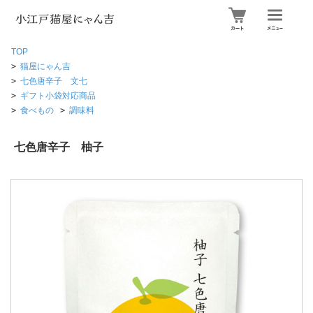
TOP
>
猫屋にゃん吉
>
七色唐辛子 文七
>
ギフト小袋対応商品
>
食べもの
>
調味料
七色唐辛子 柚子